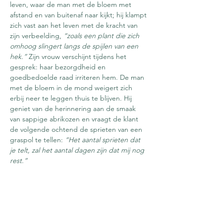
leven, waar de man met de bloem met 
afstand en van buitenaf naar kijkt; hij klampt 
zich vast aan het leven met de kracht van 
zijn verbeelding, 
“zoals een plant die zich 
omhoog slingert langs de spijlen van een 
hek.”
 Zijn vrouw verschijnt tijdens het 
gesprek: haar bezorgdheid en 
goedbedoelde raad irriteren hem. De man 
met de bloem in de mond weigert zich 
erbij neer te leggen thuis te blijven. Hij 
geniet van de herinnering aan de smaak 
van sappige abrikozen en vraagt de klant 
de volgende ochtend de sprieten van een 
graspol te tellen: 
“Het aantal sprieten dat 
je telt, zal het aantal dagen zijn dat mij nog 
rest.”
Dit werk werd in 2006 in opdracht van de 
Belgische Nationale Opera gecreëerd en 
ging in 2007 in première in De Munt.