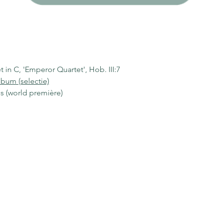
in C, 'Emperor Quartet', Hob. III:7
bum (selectie)
s (world première)