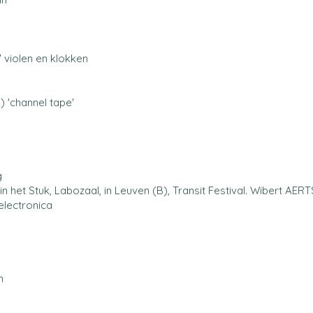
' violen en klokken
) 'channel tape'
g
n het Stuk, Labozaal, in Leuven (B), Transit Festival. Wibert AERT
electronica
n