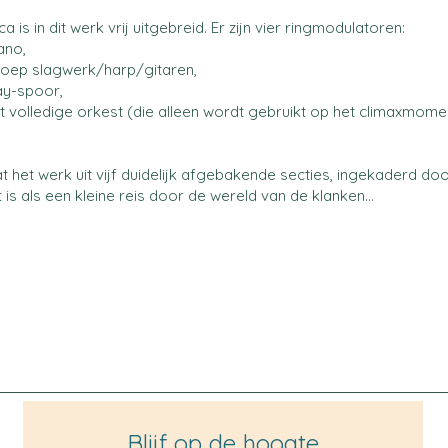
a is in dit werk vrij uitgebreid. Er zijn vier ringmodulatoren:
ano,
roep slagwerk/harp/gitaren,
ay-spoor,
t volledige orkest (die alleen wordt gebruikt op het climaxmome
t het werk uit vijf duidelijk afgebakende secties, ingekaderd doo
 is als een kleine reis door de wereld van de klanken…
Blijf op de hoogte