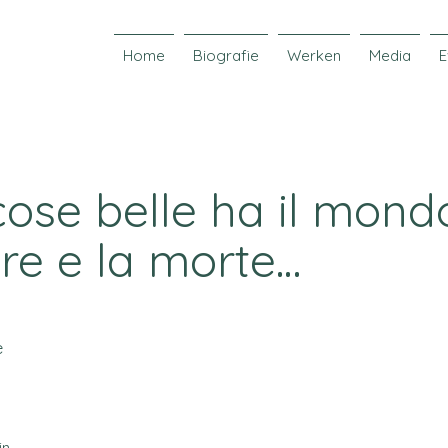
Home
Biografie
Werken
Media
E
ose belle ha il mond
re e la morte…
e
in