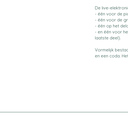
De live-elektronic
- één voor de pi
- één voor de g
- één op het del
- en één voor he
laatste deel).
Vormelijk bestaa
en een coda. Het