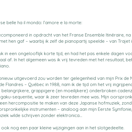
e belle ha il mondo: l’amore e la morte:
ecomponeerd in opdracht van het Franse Ensemble Itinéraire, na
 met hen gaf – waarbij ik zelf de pianopartij speelde – van Trajet 
tuk in een ongelooflijk korte tijd, en had het pas enkele dagen v
aal af. In het algemeen was ik vrij tevreden met het resultaat, b
iano.
pnieuw uitgevoerd zou worden ter gelegenheid van mijn Prix de 
 Flandres – Québec in 1988, nam ik de tijd om het vrij ingrijpend 
 belangrijkere, grappigere (en moeilijkere) onderbroken cadenz
gaku-sequentie, waar ik zeer tevreden mee was. Mijn oorspronk
en hercompositie te maken van deze Japanse hofmuziek, zonde
spronkelijke instrumenten – analoog aan mijn Eerste Symfonie,
iek wilde schrijven zonder elektronica...
k ook nog een paar kleine wijzigingen aan in het slotgedeelte.