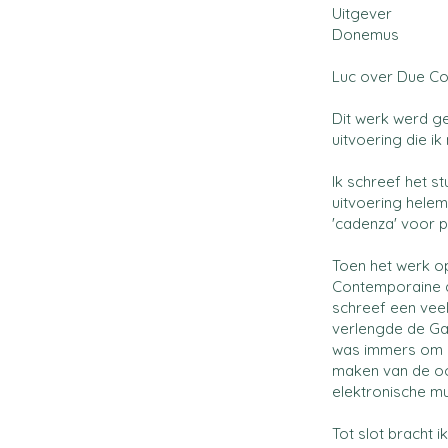
Uitgever
Donemus
Luc over Due Cos
Dit werk werd g
uitvoering die ik
Ik schreef het s
uitvoering helem
'cadenza' voor p
Toen het werk o
Contemporaine de
schreef een veel
verlengde de Ga
was immers om e
maken van de oor
elektronische muz
Tot slot bracht i