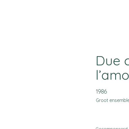
Due c
l’amo
1986
Groot ensembl
Gecomponeerd 