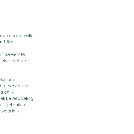
 een succesvolle
in 1985.
oor de eerste
ehalve met de
Musique
te herzien. Ik
a en ik
elijke bedoeling
r gebruik te
 waarin ik