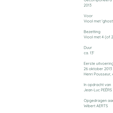
2013
Voor
Viool met 'ghost
Bezetting
Viool met 4 (of 2
Duur
ca. 13′
Eerste uitvoerin
26 oktober 2013 i
Henri Pousseur, 
In opdracht van
Jean-Luc PEÊRS
Opgedragen aa
Wibert AERTS