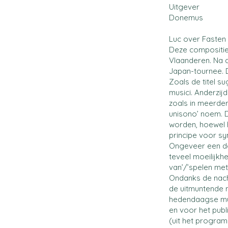
Uitgever
Donemus
Luc over Fasten 
Deze compositie
Vlaanderen. Na 
Japan-tournee. 
Zoals de titel su
musici. Anderzij
zoals in meerder
unisono’ noem. 
worden, hoewel he
principe voor sy
Ongeveer een de
teveel moeilijkh
van’/’spelen met
Ondanks de nacht
de uitmuntende 
hedendaagse muz
en voor het publ
(uit het progra