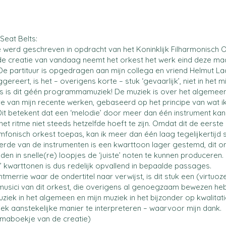
Seat Belts:
 werd geschreven in opdracht van het Koninklijk Filharmonisch 
de creatie van vandaag neemt het orkest het werk eind deze ma
De partituur is opgedragen aan mijn collega en vriend Helmut L
ggereert, is het – overigens korte – stuk ‘gevaarlijk’, niet in het 
ds is dit géén programmamuziek! De muziek is over het algemeen 
e van mijn recente werken, gebaseerd op het principe van wat ik
Dit betekent dat een ‘melodie’ door meer dan één instrument ka
t ritme niet steeds hetzelfde hoeft te zijn. Omdat dit de eerste k
mfonisch orkest toepas, kan ik meer dan één laag tegelijkertijd s
rde van de instrumenten is een kwarttoon lager gestemd, dit o
eden in snelle(re) loopjes de ‘juiste’ noten te kunnen produceren.
’ kwarttonen is dus redelijk opvallend in bepaalde passages.
merrie waar de ondertitel naar verwijst, is dit stuk een (virt
musici van dit orkest, die overigens al genoegzaam bewezen he
iek in het algemeen en mijn muziek in het bijzonder op kwalita
iek aanstekelijke manier te interpreteren – waarvoor mijn dank.
mmaboekje van de creatie)