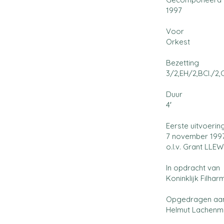
1997
Voor
Orkest
Bezetting
3/2,EH/2,BCl./2,C
Duur
4′
Eerste uitvoerin
7 november 1997 
o.l.v. Grant LLE
In opdracht van
Koninklijk Filha
Opgedragen aa
Helmut Lachenm