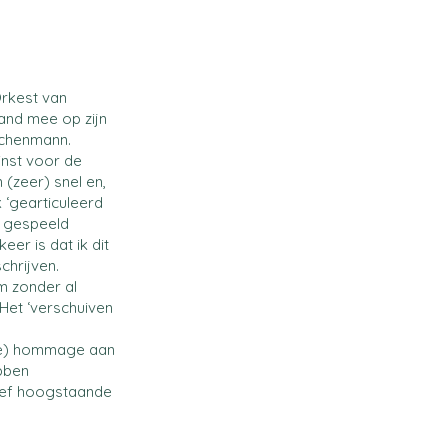
Orkest van
and mee op zijn
achenmann.
minst voor de
(zeer) snel en,
 ‘gearticuleerd
n gespeeld
eer is dat ik dit
chrijven.
m zonder al
 Het ‘verschuiven
uoze) hommage aan
bben
tief hoogstaande