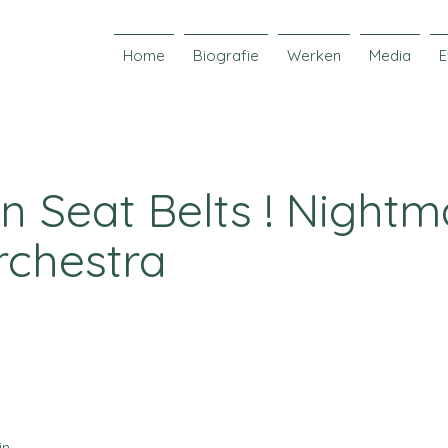
Home
Biografie
Werken
Media
E
n Seat Belts ! Nightm
rchestra
in