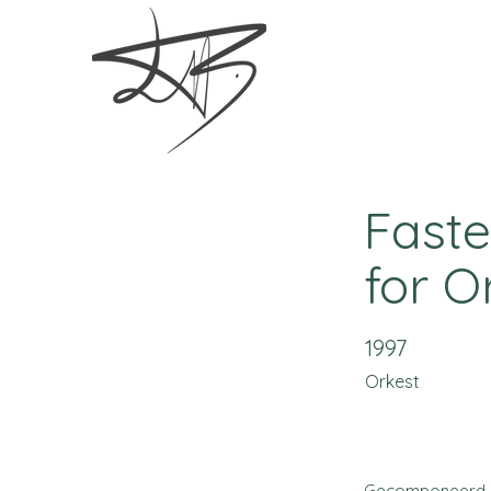
Faste
for O
1997
Orkest
Gecomponeerd 