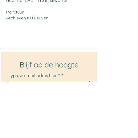
door het ARDITTI Strijkkwartet.
Partituur
Archieven KU Leuven
Blijf op de hoogte
Typ uw email adres hier *
*
Indienen