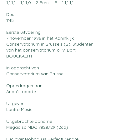
1,1,1,1 – 1,1,1,0 – 2 Perc. – P – 1,1,1,1,1.
Duur
1’45
Eerste uitvoering
7 november 1996 in het Koninklijk
Conservatorium in Brussels (B). Studenten
van het conservatorium o.l.v. Bart
BOUCKAERT.
In opdracht van
Conservatorium van Brussel
Opgedragen aan
André Laporte
Uitgever
Lantro Music
Uitgebrachte opname
Megadisc MDC 7828/29 (2cd)
Luc over Nobody is Perfect! (André