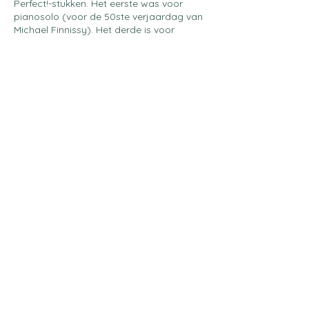
Perfect!-stukken. Het eerste was voor
pianosolo (voor de 50ste verjaardag van
Michael Finnissy). Het derde is voor
strijkkwartet (voor de 75ste verjaardag
van Lukas Foss). Vele andere korte
stukken zoals dit zullen nog volgen, voor
andere (en enkel) componisten en voor
verschillende instrumentale bezettingen.
Blijf op de hoogte
Typ uw email adres hier *
*
Indienen