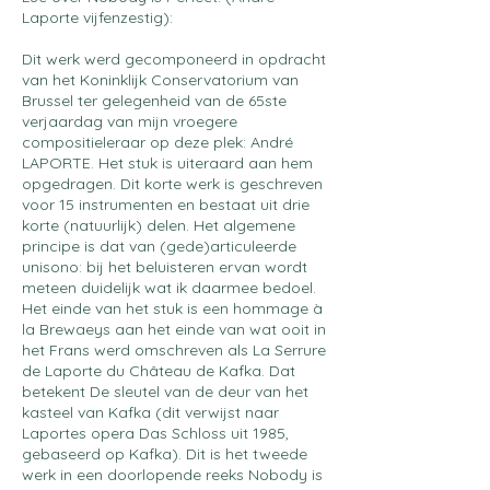
Laporte vijfenzestig):
Dit werk werd gecomponeerd in opdracht
van het Koninklijk Conservatorium van
Brussel ter gelegenheid van de 65ste
verjaardag van mijn vroegere
compositieleraar op deze plek: André
LAPORTE. Het stuk is uiteraard aan hem
opgedragen. Dit korte werk is geschreven
voor 15 instrumenten en bestaat uit drie
korte (natuurlijk) delen. Het algemene
principe is dat van (gede)articuleerde
unisono: bij het beluisteren ervan wordt
meteen duidelijk wat ik daarmee bedoel.
Het einde van het stuk is een hommage à
la Brewaeys aan het einde van wat ooit in
het Frans werd omschreven als La Serrure
de Laporte du Château de Kafka. Dat
betekent De sleutel van de deur van het
kasteel van Kafka (dit verwijst naar
Laportes opera Das Schloss uit 1985,
gebaseerd op Kafka). Dit is het tweede
werk in een doorlopende reeks Nobody is