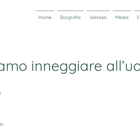
Home
Biografie
Werken
Media
E
amo inneggiare all’
e
in